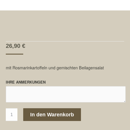
26,90
€
mit Rosmarinkartoffeln und gemischten Beilagensalat
IHRE ANMERKUNGEN
97.
In den Warenkorb
Riesengarnelen
gegrillt
(6