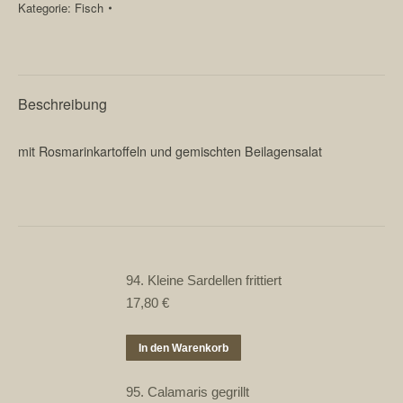
Kategorie:
Fisch
Stück)
Menge
Beschreibung
mit Rosmarinkartoffeln und gemischten Beilagensalat
94. Kleine Sardellen frittiert
17,80
€
In den Warenkorb
95. Calamaris gegrillt