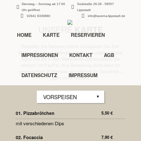
Dienstag – Sonntag ab 17:00
Südstraße 26-28 - 59557
Uhr geöffnet
Lippstadt
02941 9339880
info@taverna-lippstadt.de
UNSERE
KARTE
HOME
KARTE
RESERVIEREN
Bestellen Sie bequem online und sparen Sie Zeit.
Wählen Sie Ihre Lieblingsspeisen aus unserer Karte,
IMPRESSIONEN
KONTAKT
AGB
legen Sie sie in den Warenkorb und bezahlen Sie
einfach mit PayPal. Ihre Bestellung steht dann im
gewünschten Zeitfenster abholbereit für Sie bereit –
DATENSCHUTZ
IMPRESSUM
ganz ohne Warten.
01. Pizzabrötchen
5,50
€
mit verschiedenen Dips
02. Focaccia
7,90
€