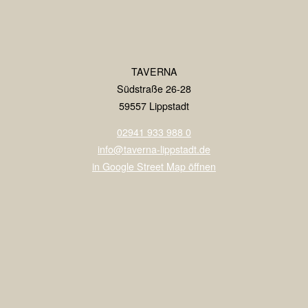
TAVERNA
Südstraße 26-28
59557 Lippstadt
02941 933 988 0
info@taverna-lippstadt.de
in Google Street Map öffnen