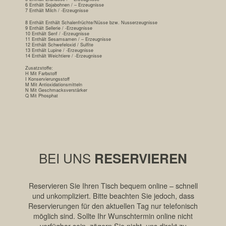
6 Enthält Sojabohnen / – Erzeugnisse
7 Enthält Milch / -Erzeugnisse
8 Enthält Enthält Schalenfrüchte/Nüsse bzw. Nusserzeugnisse
9 Enthält Sellerie / -Erzeugnisse
10 Enthält Senf / -Erzeugnisse
11 Enthält Sesamsamen / – Erzeugnisse
12 Enthält Schwefeloxid / Sulfite
13 Enthält Lupine / -Erzeugnisse
14 Enthält Weichtiere / -Erzeugnisse
Zusatzstoffe:
H Mit Farbstoff
I Konservierungsstoff
M Mit Antioxidationsmitteln
N Mit Geschmacksverstärker
Q Mit Phosphat
BEI UNS
RESERVIEREN
Reservieren Sie Ihren Tisch bequem online – schnell
und unkompliziert. Bitte beachten Sie jedoch, dass
Reservierungen für den aktuellen Tag nur telefonisch
möglich sind. Sollte Ihr Wunschtermin online nicht
verfügbar sein, zögern Sie nicht, uns direkt zu