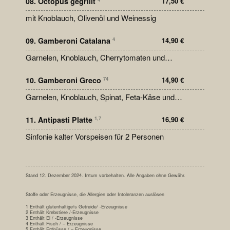
08. Octopus gegrillt
17,50
€
mit Knoblauch, Olivenöl und Weinessig
09. Gamberoni Catalana
14,90
€
4
Garnelen, Knoblauch, Cherrytomaten und
Weißweinsoße
10. Gamberoni Greco
14,90
€
74
Garnelen, Knoblauch, Spinat, Feta-Käse und
Weißweinsoße
11. Antipasti Platte
16,90
€
1,7
Sinfonie kalter Vorspeisen für 2 Personen
Stand 12. Dezember 2024. Irrtum vorbehalten. Alle Angaben ohne Gewähr.
Stoffe oder Erzeugnisse, die Allergien oder Intoleranzen auslösen
1 Enthält glutenhaltige/s Getreide/ -Erzeugnisse
2 Enthält Krebstiere /-Erzeugnisse
3 Enthält Ei / -Erzeugnisse
4 Enthält Fisch / – Erzeugnisse
5 Enthält Erdnüsse / – Erzeugnisse