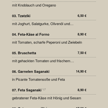
mit Knoblauch und Oregano
03. Tzatziki
6,50
€
mit Joghurt, Salatgurke, Olivenöl und
Knoblauch
04. Feta-Käse al Forno
8,90
€
mit Tomaten, scharfe Peperoni und Zwiebeln
05. Bruschetta
7,50
€
mit gehackten Tomaten und frischem
Basilikum
06. Garnelen Saganaki
14,90
€
in Picante Tomatensoße und Feta
07. Feta Saganaki
8,90
€
1,7
gebratener Feta-Käse mit Hönig und Sesam
4