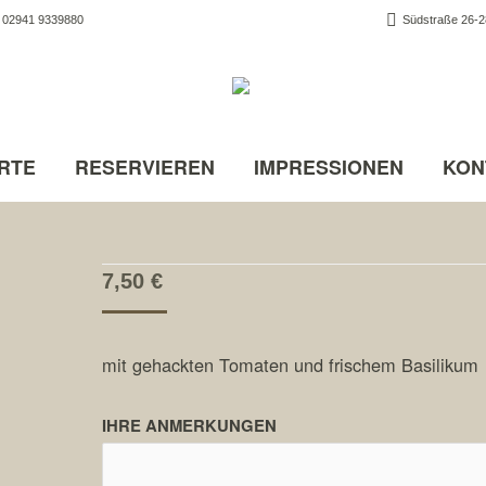
02941 9339880
Südstraße 26-28
RTE
RESERVIEREN
IMPRESSIONEN
KON
7,50
€
mit gehackten Tomaten und frischem Basilikum
IHRE ANMERKUNGEN