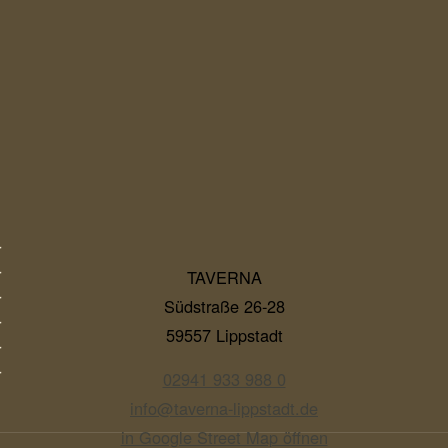
r
r
TAVERNA
r
Südstraße 26-28
r
59557 Lippstadt
r
r
02941 933 988 0
info@taverna-lippstadt.de
in Google Street Map öffnen