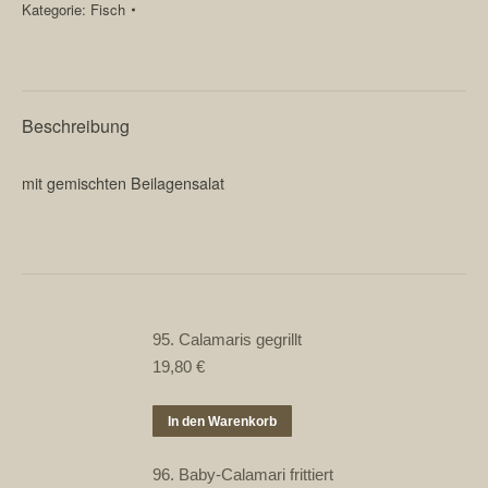
Kategorie:
Fisch
Menge
Beschreibung
mit gemischten Beilagensalat
95. Calamaris gegrillt
19,80
€
In den Warenkorb
96. Baby-Calamari frittiert