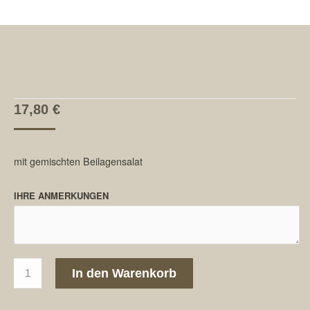
17,80
€
mit gemischten Beilagensalat
IHRE ANMERKUNGEN
94.
In den Warenkorb
Kleine
Sardellen
frittiert