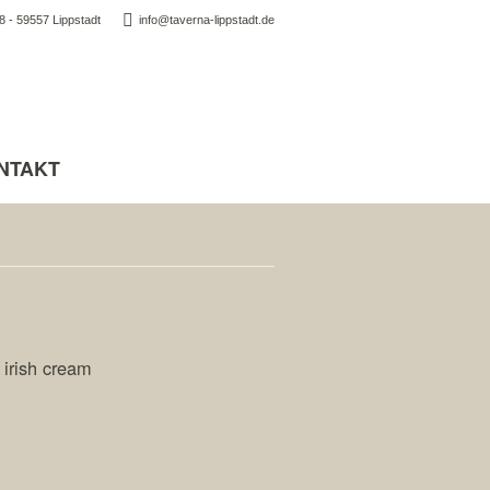
 - 59557 Lippstadt
info@taverna-lippstadt.de
NTAKT
 irish cream