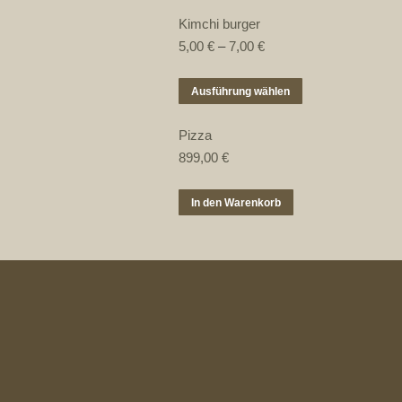
Kimchi burger
5,00
€
–
7,00
€
Dieses
Ausführung wählen
Produkt
weist
Pizza
mehrere
899,00
€
Varianten
auf.
In den Warenkorb
Die
Optionen
können
auf
der
Produktseite
gewählt
werden