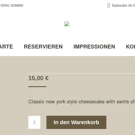
02941 9339880
Südstraße 26-28
ARTE
RESERVIEREN
IMPRESSIONEN
KO
15,00
€
Classic new york style cheesecake with swirls of
Irish
In den Warenkorb
Cream
Cake