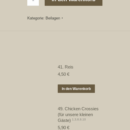
Gemischter
Salat
Menge
Kategorie:
Beilagen
41. Reis
4,50
€
In den Warenkorb
49. Chicken Crossies
(für unsere kleinen
Gäste)
1,3,6,9,10
5,90
€