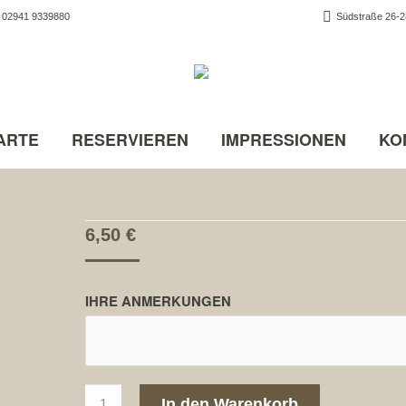
02941 9339880
Südstraße 26-28
ARTE
RESERVIEREN
IMPRESSIONEN
KO
6,50
€
IHRE ANMERKUNGEN
48.
In den Warenkorb