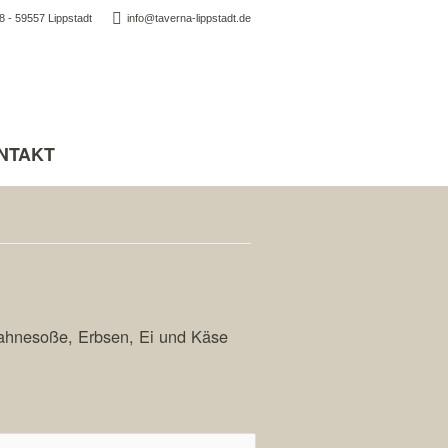
 - 59557 Lippstadt
info@taverna-lippstadt.de
NTAKT
Sahnesoße, Erbsen, Ei und Käse