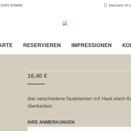
02941 9339880
Südstraße 26-28
ARTE
RESERVIEREN
IMPRESSIONEN
KO
16,40
€
drei verschiedene Nudelsorten mit Hack eisch-
überbacken
IHRE ANMERKUNGEN