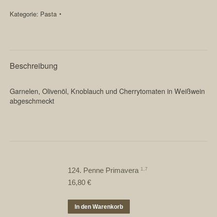
1,4,7
Kategorie:
Pasta
Menge
Beschreibung
Garnelen, Olivenöl, Knoblauch und Cherrytomaten in Weißwein
abgeschmeckt
124. Penne Primavera
1,7
16,80
€
In den Warenkorb