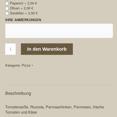
Peperoni +
2,00
€
Oliven +
2,00
€
Sardellen +
2,50
€
IHRE ANMERKUNGEN
112.
In den Warenkorb
Rucola
e
Parma
Kategorie:
Pizza
1,3,7
Menge
Beschreibung
Tomatensoße, Ruccola, Parmaschinken, Parmesan, frische
Tomaten und Käse