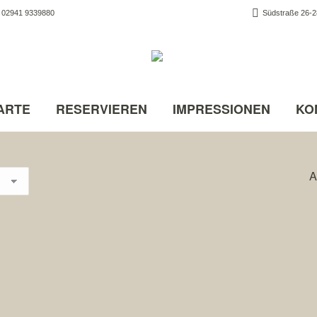
02941 9339880
Südstraße 26-28
ARTE
RESERVIEREN
IMPRESSIONEN
KO
A
30. Gyros Teller
14,00
€
mit Zwiebeln, Tomaten und Pommes
31. Gyros al forno