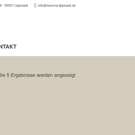
 - 59557 Lippstadt
info@taverna-lippstadt.de
NTAKT
lle 5 Ergebnisse werden angezeigt