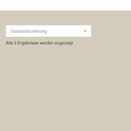
Alle 3 Ergebnisse werden angezeigt
Fried Chicken(1PC) + Drink
9,00
€
Duis finibus ac tortor ut feugiat. Interdum et malesuada fames
ac ante ipsum primis in faucibus. Ut commodo diam commodo
sem fermentum sodales. Donec pulvinar elementum orci ac
bibendum.
Fried Chicken(2PCs)
12,00
€